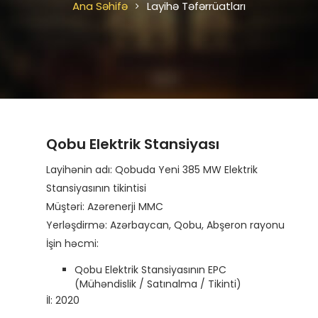
Ana Səhifə
Layihə Təfərrüatları
Qobu Elektrik Stansiyası
Layihənin adı: Qobuda Yeni 385 MW Elektrik
Stansiyasının tikintisi
Müştəri: Azərenerji MMC
Yerləşdirmə: Azərbaycan, Qobu, Abşeron rayonu
İşin həcmi:
Qobu Elektrik Stansiyasının EPC
(Mühəndislik / Satınalma / Tikinti)
İl: 2020