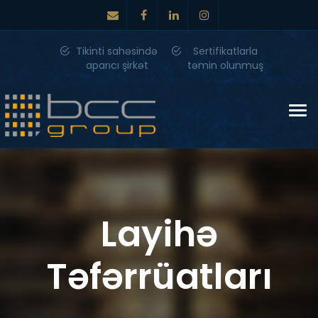
Tikinti sahəsində
Sertifikatlarla
aparıcı şirkət
təmin olunmuş
Tog
nav
Layihə
Təfərrüatları