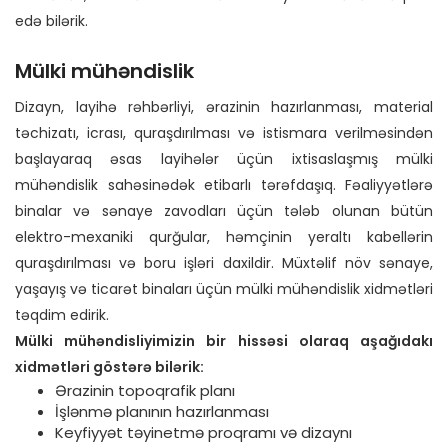
edə bilərik.
Mülki mühəndislik
Dizayn, layihə rəhbərliyi, ərazinin hazırlanması, material
təchizatı, icrası, quraşdırılması və istismara verilməsindən
başlayaraq əsas layihələr üçün ixtisaslaşmış mülki
mühəndislik sahəsinədək etibarlı tərəfdaşıq. Fəaliyyətlərə
binalar və sənaye zavodları üçün tələb olunan bütün
elektro-mexaniki qurğular, həmçinin yeraltı kabellərin
quraşdırılması və boru işləri daxildir. Müxtəlif növ sənaye,
yaşayış və ticarət binaları üçün mülki mühəndislik xidmətləri
təqdim edirik.
Mülki mühəndisliyimizin bir hissəsi olaraq aşağıdakı
xidmətləri göstərə bilərik:
Ərazinin topoqrafik planı
İşlənmə planının hazırlanması
Keyfiyyət təyinetmə proqramı və dizaynı