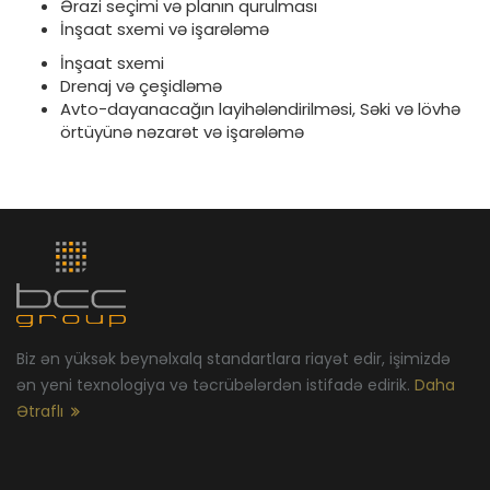
Ərazi seçimi və planın qurulması
İnşaat sxemi və işarələmə
İnşaat sxemi
Drenaj və çeşidləmə
Avto-dayanacağın layihələndirilməsi, Səki və lövhə
örtüyünə nəzarət və işarələmə
Biz ən yüksək beynəlxalq standartlara riayət edir, işimizdə
ən yeni texnologiya və təcrübələrdən istifadə edirik.
Daha
Ətraflı