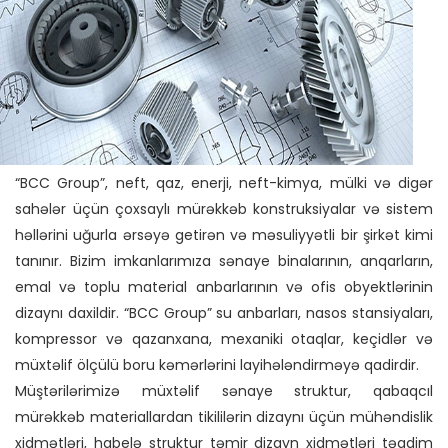
“BCC Group”, neft, qaz, enerji, neft-kimya, mülki və digər
sahələr üçün çoxsaylı mürəkkəb konstruksiyalar və sistem
həllərini uğurla ərsəyə getirən və məsuliyyətli bir şirkət kimi
tanınır. Bizim imkanlarımıza sənaye binalarının, anqarların,
emal və toplu material anbarlarının və ofis obyektlərinin
dizaynı daxildir. “BCC Group” su anbarları, nasos stansiyaları,
kompressor və qazanxana, mexaniki otaqlar, keçidlər və
müxtəlif ölçülü boru kəmərlərini layihələndirməyə qadirdir.
Müştərilərimizə müxtəlif sənaye struktur, qabaqcıl
mürəkkəb materiallardan tikililərin dizaynı üçün mühəndislik
xidmətləri, habelə struktur təmir dizayn xidmətləri təqdim