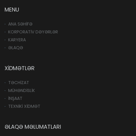
MENU
ANA SƏHİFƏ
KORPORATİV DƏYƏRLƏR
KARYERA
ƏLAQƏ
XİDMƏTLƏR
TƏCHİZAT
MÜHƏNDİSLİK
İNŞAAT
TEXNİKİ XİDMƏT
ƏLAQƏ MƏLUMATLARI