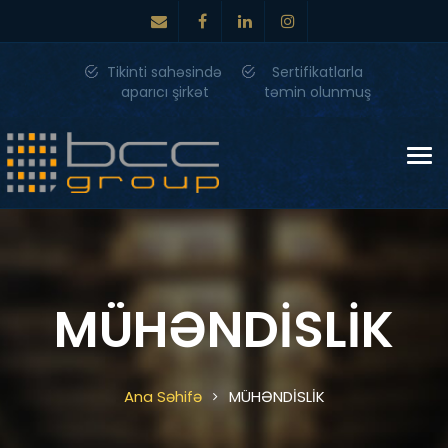
Tikinti sahəsində
Sertifikatlarla
aparıcı şirkət
təmin olunmuş
Tog
nav
MÜHƏNDİSLİK
Ana Səhifə
MÜHƏNDİSLİK