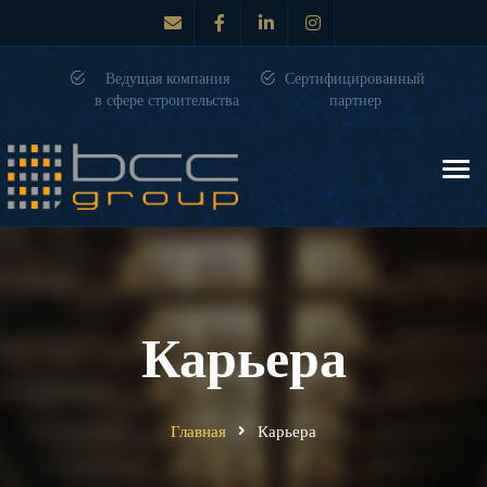
Ведущая компания
Сертифицированный
в сфере строительства
партнер
Tog
nav
Карьера
Главная
Карьера